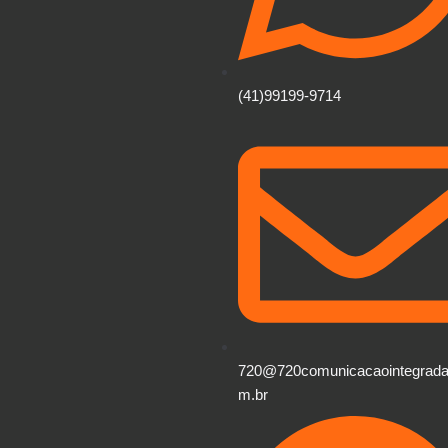
(41)99199-9714
720@720comunicacaointegrada
m.br