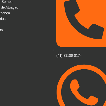
 Somos
 de Atuação
rnança
rias
to
(41) 99199-9174