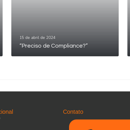
15 de abril de 2024
LEIA MAIS
“Preciso de Compliance?”
cional
Contato
e
e