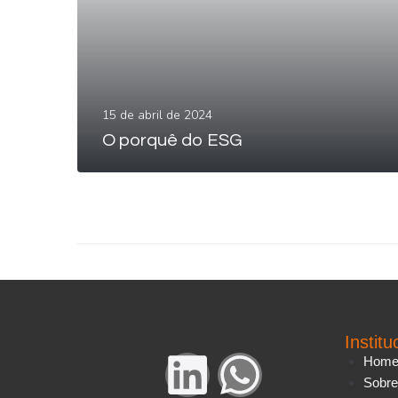
15 de abril de 2024
LEIA MAIS
O porquê do ESG
Institu
Hom
Sobr